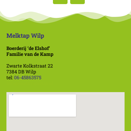
Melktap Wilp
Boerderij ‘de Elshof’
Familie van de Kamp
Zwarte Kolkstraat 22
7384 DB Wilp
tel:
06-45863575
info@melktapwilp.nl