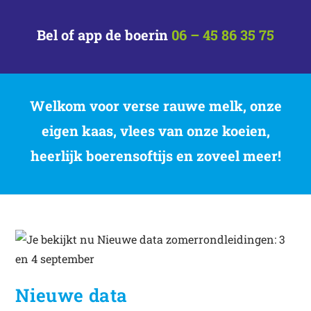
Bel of app de boerin
06 – 45 86 35 75
Welkom voor verse rauwe melk, onze
eigen kaas, vlees van onze koeien,
heerlijk boerensoftijs en zoveel meer!
Nieuwe data