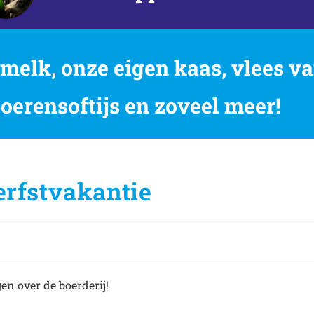
elk, onze eigen kaas, vlees va
boerensoftijs en zoveel meer!
erfstvakantie
en over de boerderij!