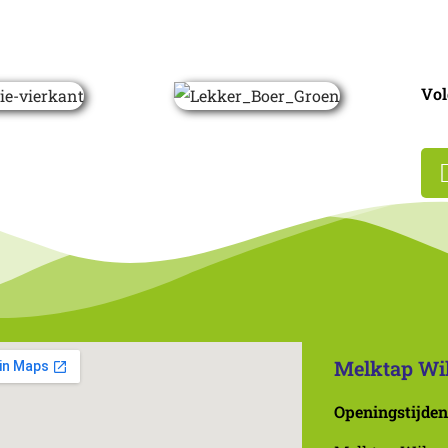
Vol
Melktap Wi
Openingstijden