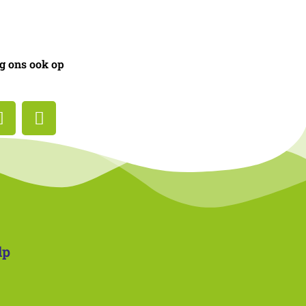
g ons ook op
lp