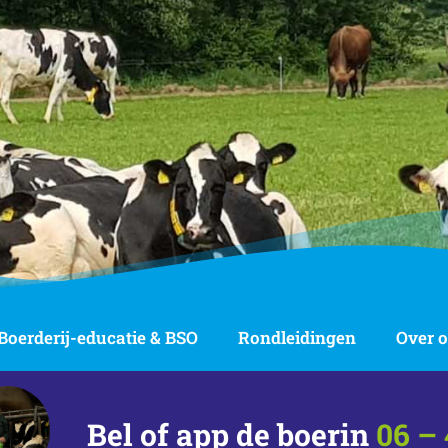
Boerderij-educatie & BSO
Rondleidingen
Over 
Bel of app de boerin
06 – 