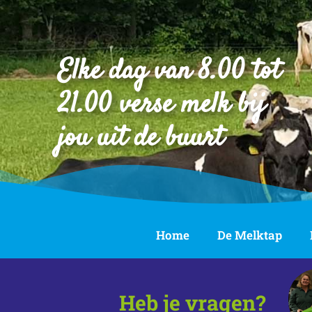
Elke dag van 8.00 tot
21.00 verse melk bij
jou uit de buurt
Home
De Melktap
Heb je vragen?