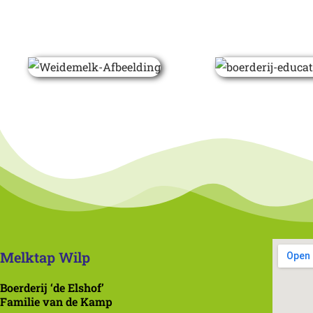
Melktap Wilp
Boerderij ‘de Elshof’
Familie van de Kamp