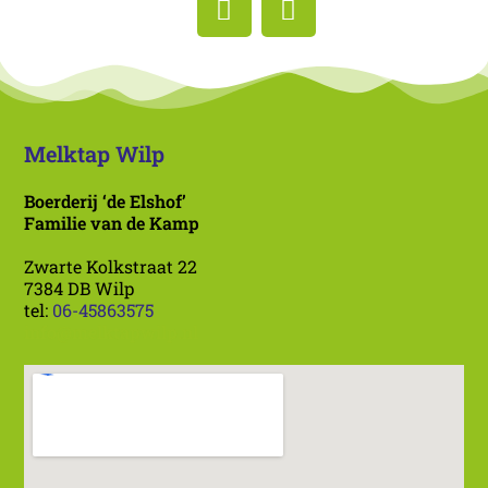
Melktap Wilp
Boerderij ‘de Elshof’
Familie van de Kamp
Zwarte Kolkstraat 22
7384 DB Wilp
tel:
06-45863575
info@melktapwilp.nl