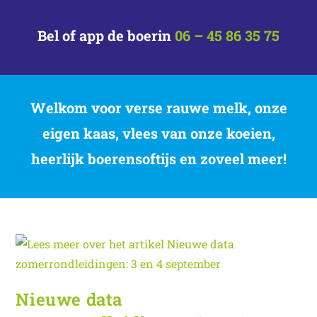
Bel of app de boerin
06 – 45 86 35 75
Welkom voor verse rauwe melk, onze
eigen kaas, vlees van onze koeien,
heerlijk boerensoftijs en zoveel meer!
Nieuwe data