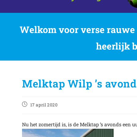
Welkom voor verse rauwe m
heerlijk 
Melktap Wilp ’s avond
17 april 2020
Nu het zomertijd is, is de Melktap ’s avonds een uu