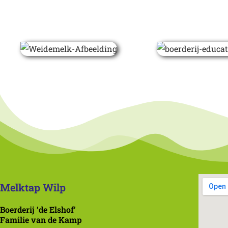
Melktap Wilp
Boerderij ‘de Elshof’
Familie van de Kamp