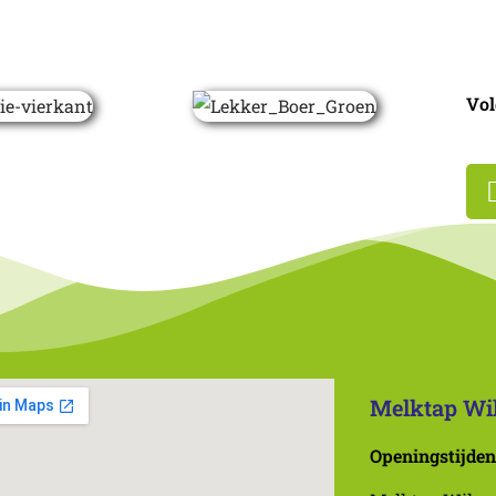
Vol
Melktap Wi
Openingstijden