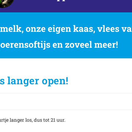
elk, onze eigen kaas, vlees va
boerensoftijs en zoveel meer!
s langer open!
rtje langer los, dus tot 21 uur.