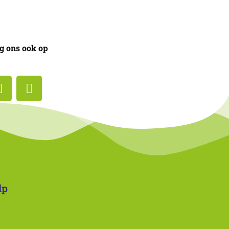
g ons ook op
lp