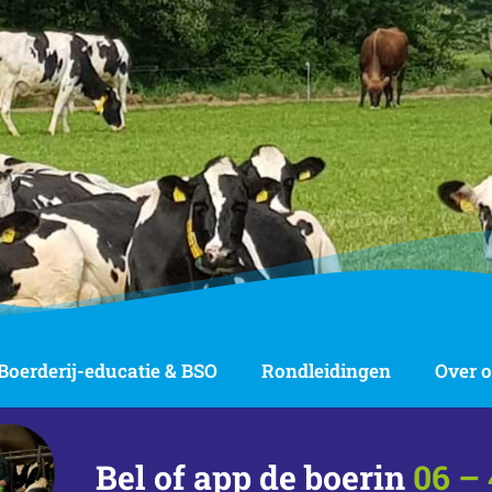
Boerderij-educatie & BSO
Rondleidingen
Over 
Bel of app de boerin
06 – 