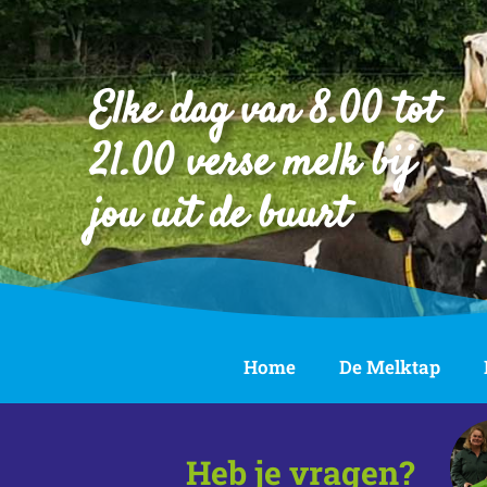
Elke dag van 8.00 tot
21.00 verse melk bij
jou uit de buurt
Home
De Melktap
Heb je vragen?