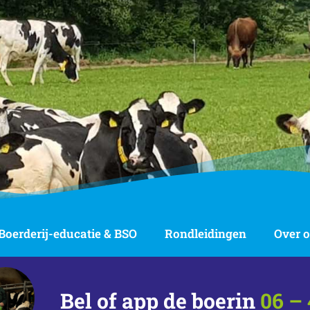
Boerderij-educatie & BSO
Rondleidingen
Over 
Bel of app de boerin
06 – 