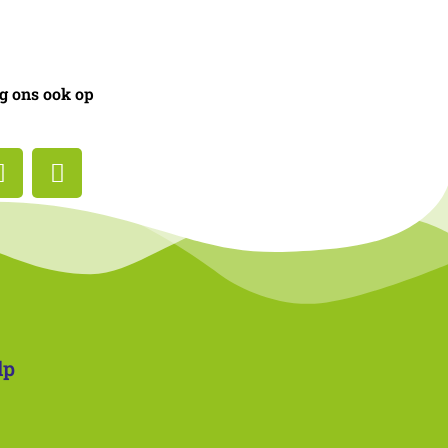
g ons ook op
lp