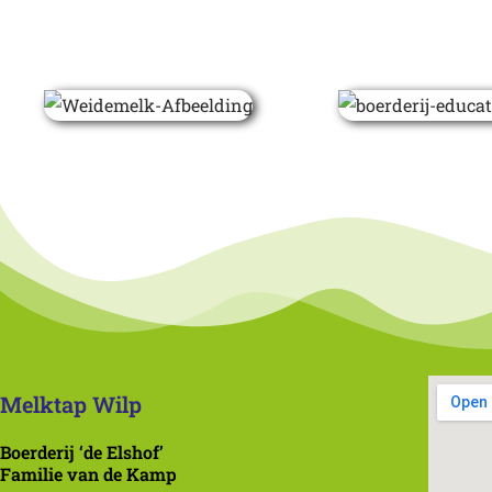
Melktap Wilp
Boerderij ‘de Elshof’
Familie van de Kamp