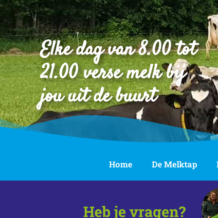
Elke dag van 8.00 tot
21.00 verse melk bij
jou uit de buurt
Home
De Melktap
Heb je vragen?