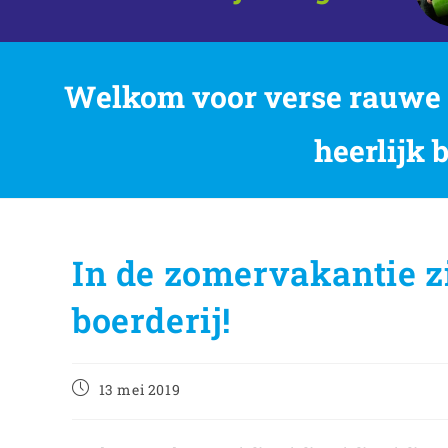
Welkom voor verse rauwe m
heerlijk 
In de zomervakantie zi
boerderij!
13 mei 2019