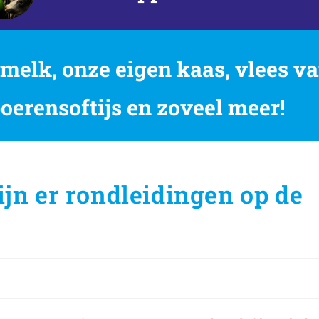
elk, onze eigen kaas, vlees va
boerensoftijs en zoveel meer!
jn er rondleidingen op de