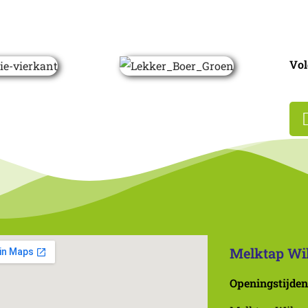
Vol
Melktap Wi
Openingstijden