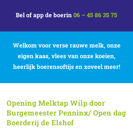
Bel of app de boerin
06 – 45 86 35 75
Welkom voor verse rauwe melk, onze
eigen kaas, vlees van onze koeien,
heerlijk boerensoftijs en zoveel meer!
Opening Melktap Wilp door
Burgemeester Penninx/ Open dag
Boerderij de Elshof